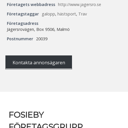
Företagets webbadress
http://www.jagersro.se
Företagstaggar
galopp
,
hästsport
,
Trav
Företagsadress
Jägersrovägen, Box 9506, Malmö
Postnummer
20039
Kontakta annonsägaren
Sidfot
FOSIEBY
FÖRETAGSGRUPP