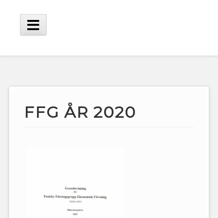
Hoppa
till
innehåll
Huvudmeny
FFG ÅR 2020