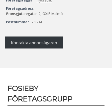
Företagstaggar
Hydraulik
Företagsadress
Bronsgjutaregatan 2, OXIE Malmö
Postnummer
238 41
Kontakta annonsägaren
Sidfot
FOSIEBY
FÖRETAGSGRUPP