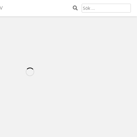
SÖK
V
EFTER:
ökning