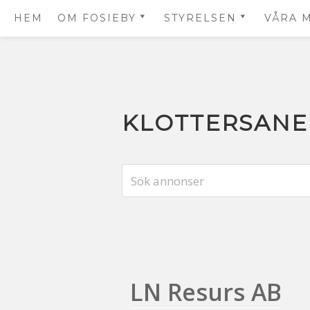
HEM
OM FOSIEBY
STYRELSEN
VÅRA 
ABOUT FOSIEBY – IN
KONTAKTA OSS
MEDL
ENGLISH
Hoppa
till
KLOTTERSANE
innehåll
LN Resurs AB