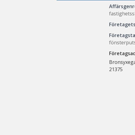
Affärsgenr
fastighetss
Företaget
Företagst
fönsterput
Företagsa
Bronsyxega
21375
H
ä