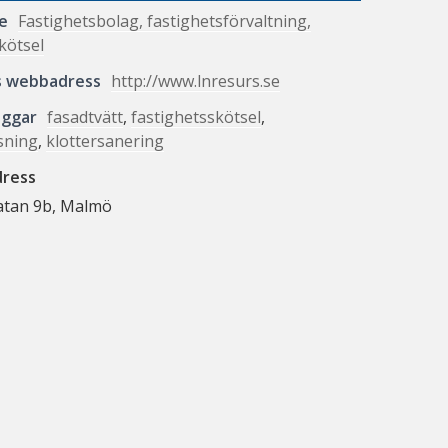
e
Fastighetsbolag, fastighetsförvaltning,
kötsel
s webbadress
http://www.lnresurs.se
aggar
fasadtvätt
,
fastighetsskötsel
,
sning
,
klottersanering
dress
tan 9b, Malmö