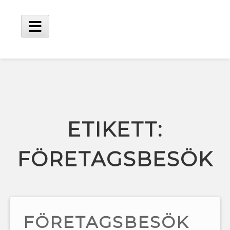
Hoppa
till
innehåll
Huvudmeny
ETIKETT:
FÖRETAGSBESÖK
FÖRETAGSBESÖK